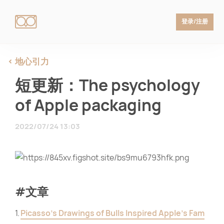
登录/注册
地心引力
短更新：The psychology
of Apple packaging
2022/07/24 13:03
#文章
1.
Picasso’s Drawings of Bulls Inspired Apple’s Fam