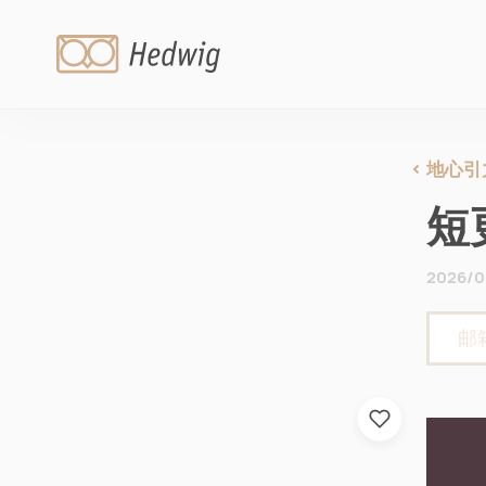
地心引
短更
2026/0