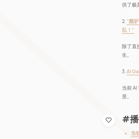
供了极
2.
“蠢
乱！”
除了直
生。
3.
AI G
当前 
景。
#播
当