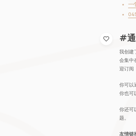
一个
0
#通
我创建
会集中
迎订阅
你可以
你也可
你还可
题。
友情链