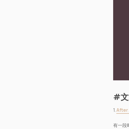
#文
1.
After
有一段