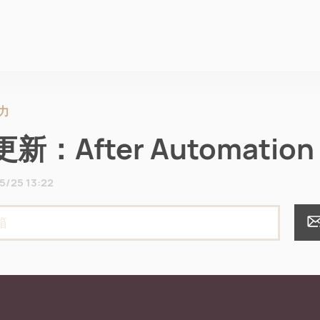
力
新：After Automation
5/25 13:22