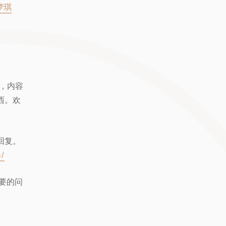
梦琪
容，内容
西。欢
回复。
s/
要的问